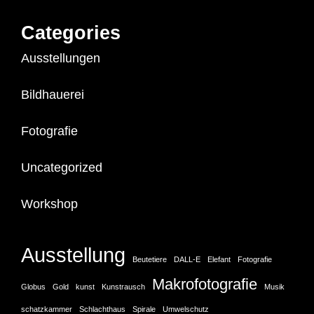
Categories
Ausstellungen
Bildhauerei
Fotografie
Uncategorized
Workshop
Ausstellung
Beutetiere
DALL-E
Elefant
Fotografie
Makrofotografie
Globus
Gold
kunst
Kunstrausch
Musik
schatzkammer
Schlachthaus
Spirale
Umwelschutz