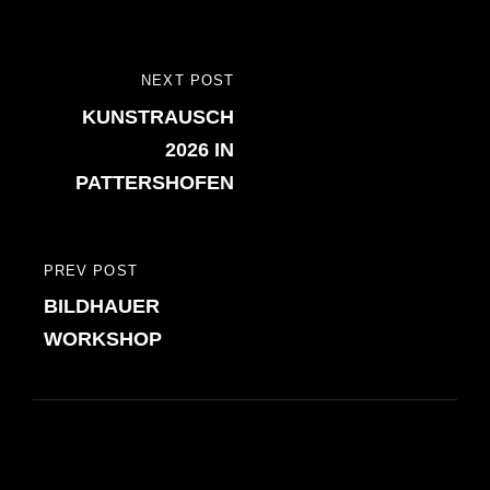
Beitragsnavigation
NEXT POST
NEXT
KUNSTRAUSCH
POST
2026 IN
PATTERSHOFEN
PREV POST
PREVIOUS
BILDHAUER
POST
WORKSHOP