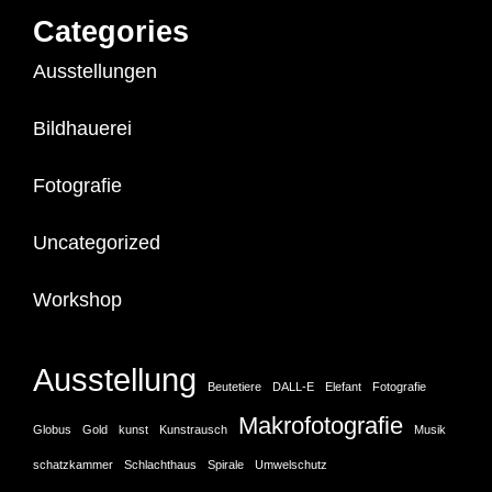
Categories
Ausstellungen
Bildhauerei
Fotografie
Uncategorized
Workshop
Ausstellung
Beutetiere
DALL-E
Elefant
Fotografie
Makrofotografie
Globus
Gold
kunst
Kunstrausch
Musik
schatzkammer
Schlachthaus
Spirale
Umwelschutz