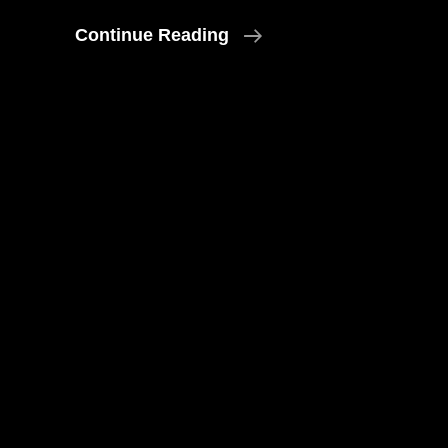
Kunstrausch
Continue Reading
2026
In
Pattershofen