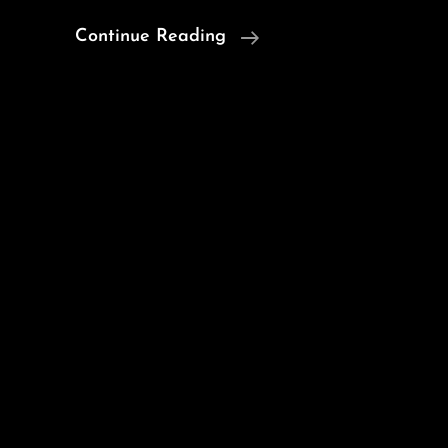
Kunstrausch
Continue Reading
2026
In
Pattershofen